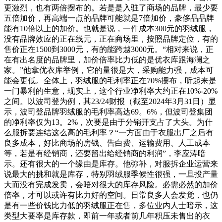
更激烈，也有两倍摆布的。若是是入驻了商场的品牌，最少要
五倍加价，再高端一点的品牌可能就是7倍加价，豪侈品品牌
能有10倍以上的加价。也就是说，一件成本300元的羽绒服，
没有品牌效应的正在线元，正在商场里，按照品牌定位，有的
售价正在1500到3000元，有的能跨越3000元。“相对来说，正
在有出名度的品牌里，加价倍率比力低的是优衣库跟海澜之
家。”他拿优衣库举例，它的量很是大，采购能力强，成本可
能会更低。全体上，羽绒服的毛利率正在70%摆布，听起来是
一门暴利的生意，现实上，这个行业净利率大约正在10%-20%
之间。以波司登为例，其23/24财报（截至2024年3月31日）显
示，波司登品牌羽绒服的毛利率高达69。6%，但波司登集团
的净利率仅为13。2%，次要是由于分销开支占了大头。为什
么服拆要连结这么高的毛利率？“一方面由于衣服出厂之后有
良多成本，好比商场的房钱、告白费、运输费用、人工成本
等，若是有经销商，还要留出给经销商的利润”，李应涛暗
示。还有很大的一个缘由是库存。他弥补，对服拆企业运营来
说最大的挑和就是库存，特别羽绒服季候性很强，一旦投产量
大而没有完成发卖，会晤对很大的库存风险。必需必然的加价
倍率，才可以或许有比力好的空间。日常良多人会发觉，也仍
是有一些价钱比力低的羽绒服正在售，多位业内人士暗示，这
类型大要率是库存款，即前一年或者前几年积压未售出的衣