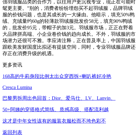
强羽绒服品类的合作力，以往用户更沉视专业，现正在可能时
髦更主要。”别的，消费者纷纷埋怨买不起羽绒服，品牌羽绒
服的价钱问题，也是其成长的一大缘由。他暗示，填充50%鸭
绒、充绒量约60g的轻薄款羽绒服批发价58元，填充90%鸭绒
的，批发价95元，带帽子的加3元。羽绒服市场，正正在野着
大品牌拼高端、小企业卷价钱的趋向成长。不外，羽绒服的市
场潜力还很可不雅。李应涛注释，正在普及率上，中国羽绒服
跟欧美发财国度比拟还有提拔空间，同时，专业羽绒服品牌还
存正在消费升级的机遇。
更多资讯
168高的牛莉身段比例太出众穿西拆+喇叭裤好冷艳
Cresca Lumina
巴黎男拆周出色回首：Dior、爱马仕、LV、Lanvin、
50+阿姨的穿搭格式简练、质感高级、搭配流利越
这才是中年女性该有的服装衣服松而不垮色彩不
返回列表