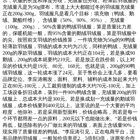
示，衣服的长度和厚度分歧，充绒量也分歧。轻薄款羽绒服的
充绒量凡是为50g摆布，市道上大大都能过冬的羽绒服充绒量
正在200g-300g。羽绒服凡是看几个目标：填充物（鸭绒、鹅
绒、聚酯纤维）、含绒量（50%、90%、95%）、充绒量
（100g、200g）。50%含量的鸭绒羽绒服，算是质量比力差
的，保暖机能一般，而95%含量的鹅绒羽绒服，算是羽绒服中
的尖。按照前文羽绒的价钱推算，一件填充物为50g的90鸭绒
轻薄款羽绒服，羽绒的成本大约为25元，同样的鸭绒，充绒量
200g的厚款羽绒服，羽绒的成本大约正在104元，若是换成90
鹅绒，200g的成本就要约219元。若是放正在跌价前，以上对
应的价钱大约是19元、80元、168元。也就是说，200g的90鸭
绒羽绒服，这一轮成本涨了24元。至于售价会上涨几多，要看
品牌定位。李应涛阐发，面料、里料、辅料的成本加起来大约
正在80元-100元，人工裁剪缝制的成本大约70元-100元，加上
工场设备折旧成本，落到一件90%鸭绒含量，充绒量200g的羽
绒服上，总成本大约是300元。若是换成划一充绒量的鹅绒羽
绒服，成本价钱要到400元以上。这里说的是一个大要的平均
程度，他弥补，若是采用新型面料，价钱会略高，而若是每一
个环节都用差一点的原料，200元以下也能做出来。“若是价钱
再低，疑惑除有的小厂做出来的羽绒服，表面上含绒量90%，
现实用了质量很差的鸭绒。”李应涛引见，正在电商平台，没
有品牌的羽绒服，一般加价倍率是2。5倍到3倍，这两年合作