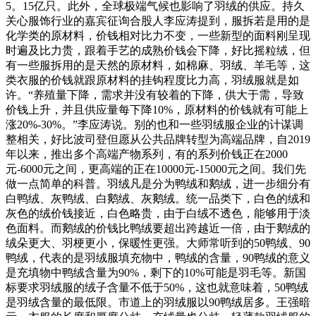
5。15亿只。此外，全球极端气候也影响了羽绒的供应。持久
关心服饰行业的嘉宾征询合股人李应涛提到，服拆若是用的是
化学类的原材料，价钱相对比力不变，一些新型的面料刚呈现
时遍及比力贵，跟着手艺的成熟价钱会下降，好比摇粒绒，但
有一些服拆用的是天然的原材料，如棉麻、羽绒、羊毛等，这
类衣服的价钱就跟原材料的挂钩程度比力高，羽绒服就是如
许。“养殖量下降，需求并没有较着的下降，供大于需，导致
价钱上升，并且供应量每下降10%，原材料的价钱就有可能上
涨20%-30%。”李应涛说。别的也和一些羽绒服企业的计谋调
整相关，好比波司登但愿从公共品牌转型为高端品牌，自2019
年以来，推出多个高端产物系列，有的系列价钱正在2000
元-6000元之间，更高端的正在10000元-15000元之间。我们先
做一点简单的科普。羽绒凡是分为鸭绒和鹅绒，进一步细分有
白鸭绒、灰鸭绒、白鹅绒、灰鹅绒。统一品类下，白色的绒和
灰色的绒价钱接近，白色略贵，由于白绒不透色，能够用于淡
色面料。而鹅绒的价钱比鸭绒要超出跨越近一倍，由于鹅绒的
绒朵更大、羽梗更小，保暖性更强。大师常听到的50鸭绒、90
鸭绒，代表的是羽绒服填充物中，鸭绒的含量，90鸭绒的意义
是充填物中鸭绒含量为90%，剩下的10%可能是羽毛等。新国
标要求羽绒服的绒子含量不低于50%，这也就意味着，50鸭绒
是羽绒含量的最低限。市道上的羽绒服以90鸭绒居多。王强暗