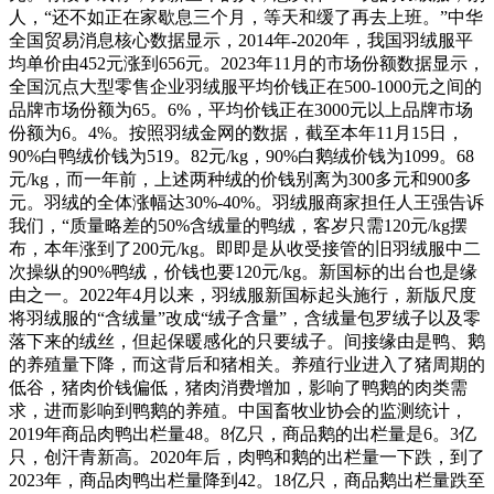
人，“还不如正在家歇息三个月，等天和缓了再去上班。”中华
全国贸易消息核心数据显示，2014年-2020年，我国羽绒服平
均单价由452元涨到656元。2023年11月的市场份额数据显示，
全国沉点大型零售企业羽绒服平均价钱正在500-1000元之间的
品牌市场份额为65。6%，平均价钱正在3000元以上品牌市场
份额为6。4%。按照羽绒金网的数据，截至本年11月15日，
90%白鸭绒价钱为519。82元/kg，90%白鹅绒价钱为1099。68
元/kg，而一年前，上述两种绒的价钱别离为300多元和900多
元。羽绒的全体涨幅达30%-40%。羽绒服商家担任人王强告诉
我们，“质量略差的50%含绒量的鸭绒，客岁只需120元/kg摆
布，本年涨到了200元/kg。即即是从收受接管的旧羽绒服中二
次操纵的90%鸭绒，价钱也要120元/kg。新国标的出台也是缘
由之一。2022年4月以来，羽绒服新国标起头施行，新版尺度
将羽绒服的“含绒量”改成“绒子含量”，含绒量包罗绒子以及零
落下来的绒丝，但起保暖感化的只要绒子。间接缘由是鸭、鹅
的养殖量下降，而这背后和猪相关。养殖行业进入了猪周期的
低谷，猪肉价钱偏低，猪肉消费增加，影响了鸭鹅的肉类需
求，进而影响到鸭鹅的养殖。中国畜牧业协会的监测统计，
2019年商品肉鸭出栏量48。8亿只，商品鹅的出栏量是6。3亿
只，创汗青新高。2020年后，肉鸭和鹅的出栏量一下跌，到了
2023年，商品肉鸭出栏量降到42。18亿只，商品鹅出栏量跌至