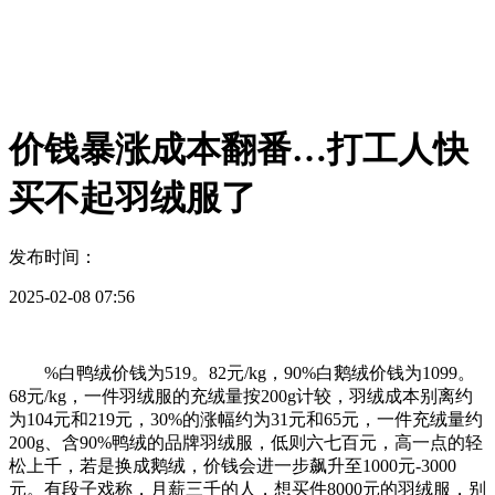
价钱暴涨成本翻番…打工人快
买不起羽绒服了
发布时间：
2025-02-08 07:56
%白鸭绒价钱为519。82元/kg，90%白鹅绒价钱为1099。
68元/kg，一件羽绒服的充绒量按200g计较，羽绒成本别离约
为104元和219元，30%的涨幅约为31元和65元，一件充绒量约
200g、含90%鸭绒的品牌羽绒服，低则六七百元，高一点的轻
松上千，若是换成鹅绒，价钱会进一步飙升至1000元-3000
元。有段子戏称，月薪三千的人，想买件8000元的羽绒服，别