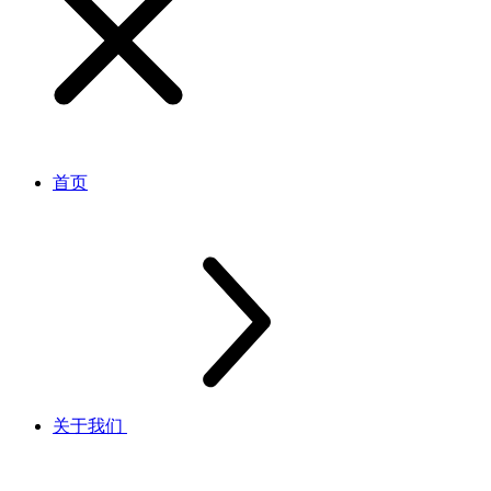
首页
关于我们