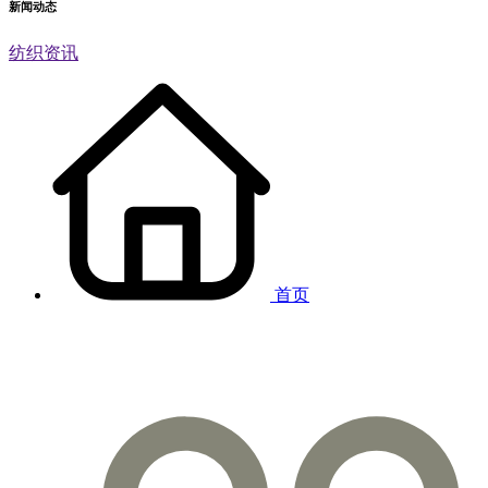
新闻动态
纺织资讯
首页