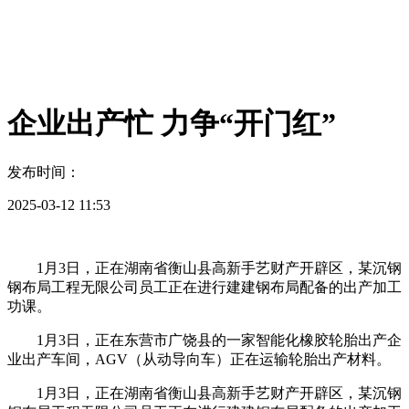
企业出产忙 力争“开门红”
发布时间：
2025-03-12 11:53
1月3日，正在湖南省衡山县高新手艺财产开辟区，某沉钢
钢布局工程无限公司员工正在进行建建钢布局配备的出产加工
功课。
1月3日，正在东营市广饶县的一家智能化橡胶轮胎出产企
业出产车间，AGV（从动导向车）正在运输轮胎出产材料。
1月3日，正在湖南省衡山县高新手艺财产开辟区，某沉钢