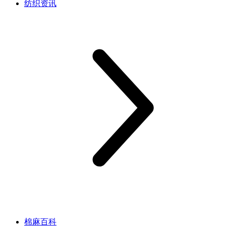
纺织资讯
棉麻百科