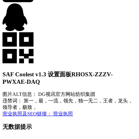
SAF Coolest v1.3 设置面板
RHOSX-ZZZV-
PWXAE-DAQ
图片ALT信息： DG视讯官方网站纺织集团
违禁词： 第一，最，一流，领先，独一无二，王者，龙头，
领导者，极致，
营业执照及SEO链接： 营业执照
无数据提示