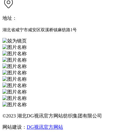
地址：
湖北省咸宁市咸安区双溪桥镇麻纺路1号
©2023 湖北DG视讯官方网站纺织集团有限公司
网站建设：
DG视讯官方网站