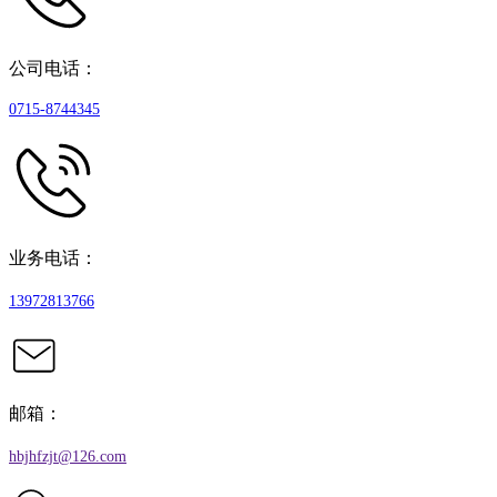
公司电话：
0715-8744345
业务电话：
13972813766
邮箱：
hbjhfzjt@126.com